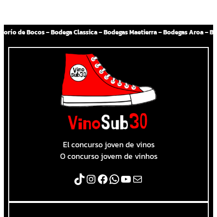
azcara Majara – Carrascas – Bodegas La Aurora – Vides Singulares – Latidos Wines – Bodega Pirineos – Hacienda Albae – Pincerna – Bodegas Ainzón – Vinícola Salton – Familia Meli – Grupo Miolo – Ponto Nero – Nova Aliança – Los Cerros de San Juan – J. Chiappella – Piccardo – Bodega Boutique El Legado – Sacromonte – Bouza – 
El concurso joven de vinos
O concurso jovem de vinhos
TikTok
Instagram
Facebook
WhatsApp
YouTube
Correo electrónico