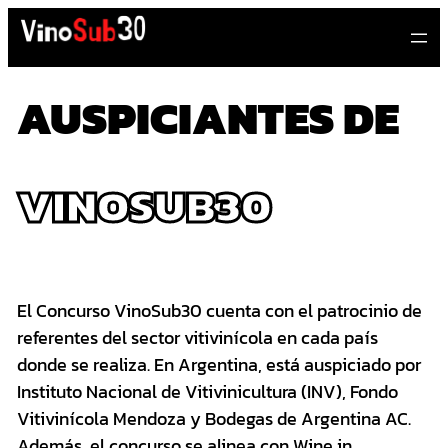
Saltar
al
contenido
AUSPICIANTES DE
VINOSUB30
El Concurso VinoSub30 cuenta con el patrocinio de
referentes del sector vitivinícola en cada país
donde se realiza. En Argentina, está auspiciado por
Instituto Nacional de Vitivinicultura (INV), Fondo
Vitivinícola Mendoza y Bodegas de Argentina AC.
Además, el concurso se alinea con Wine in