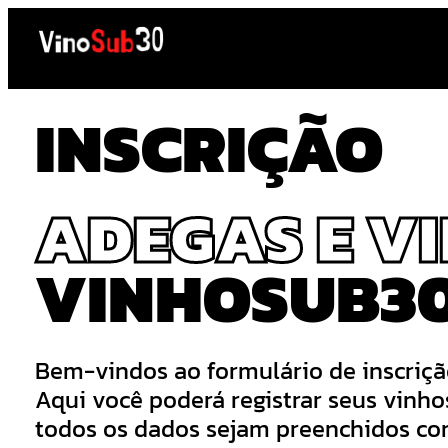
Saltar
al
contenido
INSCRIÇÃO
ADEGAS E V
VINHOSUB30
Bem-vindos ao formulário de inscriçã
Aqui você poderá registrar seus vinho
todos os dados sejam preenchidos com 