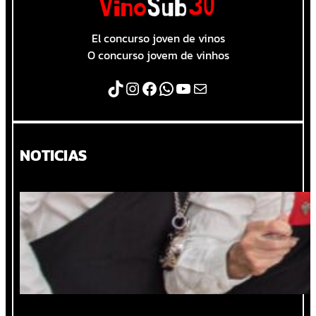
El concurso joven de vinos
O concurso jovem de vinhos
TikTok
Instagram
Facebook
WhatsApp
YouTube
Correo electrónico
NOTICIAS
Madrid: La Escuela Española de Cata
invita a su 67ºCurso Internacional de
Sommelier Profesional