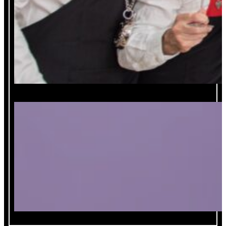
Madrid: La Escuela Española de Cata
invita a su 67ºCurso Internacional de
Sommelier Profesional
Concursos de vinos, catadores estrella,
poder y estilos gentrificados