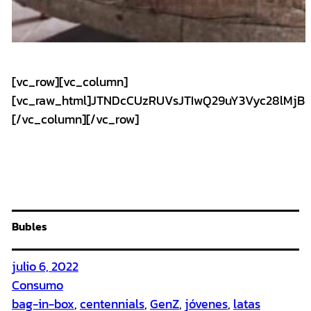
[vc_row][vc_column]
[vc_raw_html]JTNDcCUzRUVsJTIwQ29uY3Vyc28lMj
[/vc_column][/vc_row]
Bubles
julio 6, 2022
Consumo
bag-in-box
, 
centennials
, 
GenZ
, 
jóvenes
, 
latas