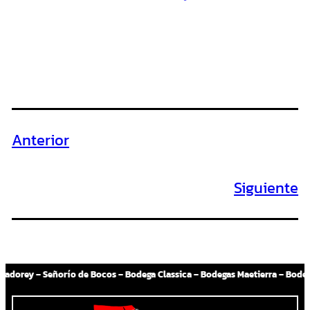
Anterior
Siguiente
Bodegas – Scrugli Wines – Tr3smano – Bodega Carreprado – Bodegas Marba – Almazcara Majara – Carrascas – Bodegas La Aurora – Vides Singulares – Latidos Wines – Bodega Pirineos – Hacienda Albae – Pincerna – Bodegas Ainzón – Vinícola Salton – Familia Meli – Grupo Miolo – Ponto Nero – Nova Aliança – Los Cerros de San Juan – 